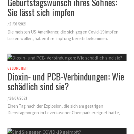
Geburtstagswunsch ihres Sohnes:
Sie lässt sich impfen
21/08/2021
/
Die meisten US-Amerikaner, die sich gegen Covid-19 impfen
lassen wollen, haben ihre Impfung bereits bekommen.
GESUNDHEIT
Dioxin- und PCB-Verbindungen: Wie
schädlich sind sie?
28/07/2021
/
Einen Tag nach der Explosion, die sich am gestrigen
Dienstagmorgen im Leverkusener Chempark ereignet hatte,