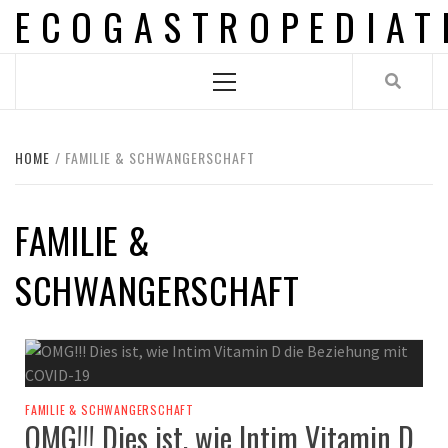
ECOGASTROPEDIAT
Skip
to
content
Primary
Menu
HOME
FAMILIE & SCHWANGERSCHAFT
FAMILIE &
SCHWANGERSCHAFT
FAMILIE & SCHWANGERSCHAFT
OMG!!! Dies ist, wie Intim Vitamin D