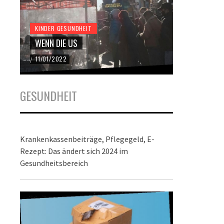
KINDER GESUNDHEIT
KINDER GES
WENN DIE US
DER BUND
11/01/2022
22/12/2021
/
/
GESUNDHEIT
Krankenkassenbeiträge, Pflegegeld, E-
Rezept: Das ändert sich 2024 im
Gesundheitsbereich