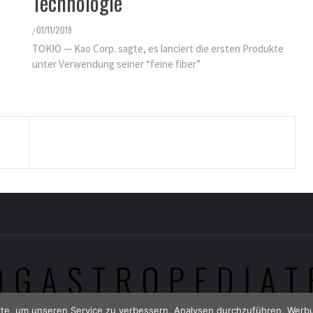
Technologie
01/11/2019
/
TOKIO — Kao Corp. sagte, es lanciert die ersten Produkte
unter Verwendung seiner “feine fiber”
OGASTROPEDIAT
te, um unseren Service zu verbessern, Analysen durchzuführen, Werbu