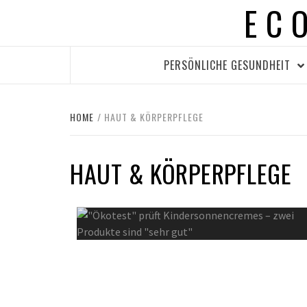
EC
Skip
to
content
PERSÖNLICHE GESUNDHEIT
HOME
HAUT & KÖRPERPFLEGE
HAUT & KÖRPERPFLEGE