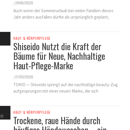
KINDER GESUNDHEIT
29/05/2020
/
FINDEN SIE ES ALS KINDERARZT
Auch wenn der Sommerurlaub bei vielen Familien dieses
NICHT FRUSTRIEREND, DASS ALLES
Jahr anders ausfallen dürfte als ursprünglich geplant,
SO LANGE DAUERT?
25/11/2021
/
HAUT & KÖRPERPFLEGE
Shiseido Nutzt die Kraft der
Bäume für Neue, Nachhaltige
Haut-Pflege-Marke
27/03/2020
/
TOKIO — Shiseido springt auf die nachhaltige beauty-Zug
aufgesprungen mit einer neuen Marke, die sich
HAUT & KÖRPERPFLEGE
Trockene, raue Hände durch
häufiges Händewaschen – ein