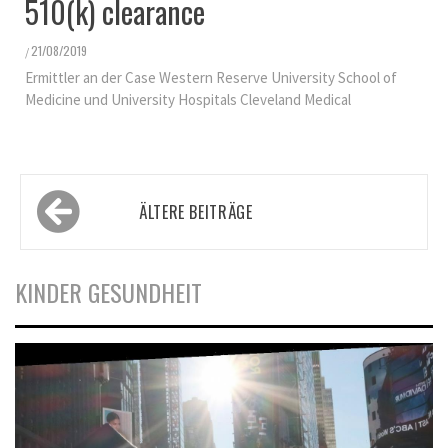
510(k) clearance
21/08/2019
/
Ermittler an der Case Western Reserve University School of
Medicine und University Hospitals Cleveland Medical
Beitragsnavigation
ÄLTERE BEITRÄGE
KINDER GESUNDHEIT