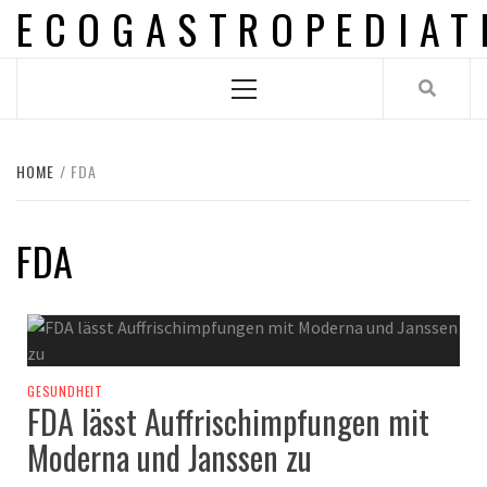
ECOGASTROPEDIAT
Skip
to
content
Primary
Menu
HOME
FDA
FDA
GESUNDHEIT
FDA lässt Auffrischimpfungen mit
Moderna und Janssen zu