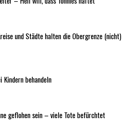
iter – Heil will, dass Tönnies haftet
eise und Städte halten die Obergrenze (nicht)
ei Kindern behandeln
ne geflohen sein – viele Tote befürchtet