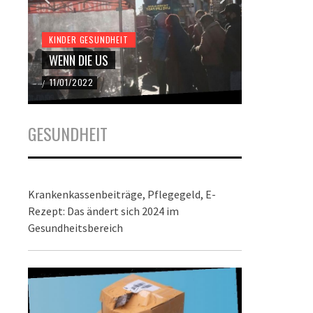
KINDER GESUNDHEIT
KINDER GES
WENN DIE US
DER BUND
11/01/2022
22/12/2021
/
/
GESUNDHEIT
Krankenkassenbeiträge, Pflegegeld, E-
Rezept: Das ändert sich 2024 im
Gesundheitsbereich