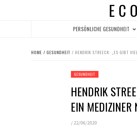
EC
Skip
to
content
PERSÖNLICHE GESUNDHEIT
HOME
GESUNDHEIT
HENDRIK STREECK: „ES GIBT VIE
GESUNDHEIT
HENDRIK STREEC
EIN MEDIZINER
/
22/06/2020