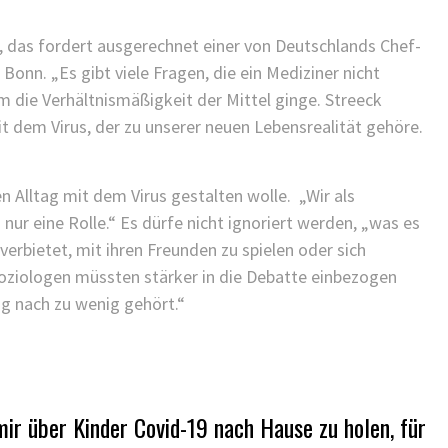
KINDER GESUNDHEIT
FINDEN SIE ES ALS KINDERARZT
, das fordert ausgerechnet einer von Deutschlands Chef-
NICHT FRUSTRIEREND, DASS ALLES
Bonn. „Es gibt viele Fragen, die ein Mediziner nicht
SO LANGE DAUERT?
 die Verhältnismäßigkeit der Mittel ginge. Streeck
25/11/2021
/
dem Virus, der zu unserer neuen Lebensrealität gehöre.
n Alltag mit dem Virus gestalten wolle. „Wir als
 nur eine Rolle.“ Es dürfe nicht ignoriert werden, „was es
erbietet, mit ihren Freunden zu spielen oder sich
oziologen müssten stärker in die Debatte einbezogen
 nach zu wenig gehört.“
 mir über Kinder Covid-19 nach Hause zu holen, für