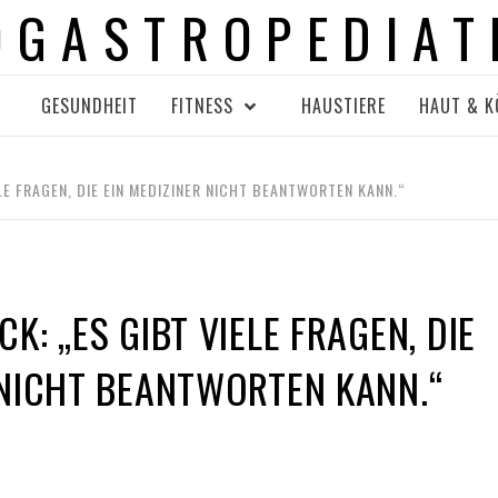
OGASTROPEDIAT
GESUNDHEIT
FITNESS
HAUSTIERE
HAUT & K
LE FRAGEN, DIE EIN MEDIZINER NICHT BEANTWORTEN KANN.“
K: „ES GIBT VIELE FRAGEN, DIE
 NICHT BEANTWORTEN KANN.“