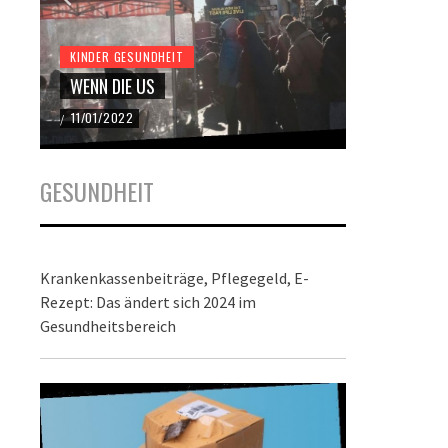
KINDER GESUNDHEIT
KINDER GES
WENN DIE US
DER BUND
11/01/2022
22/12/2021
/
/
GESUNDHEIT
Krankenkassenbeiträge, Pflegegeld, E-
Rezept: Das ändert sich 2024 im
Gesundheitsbereich