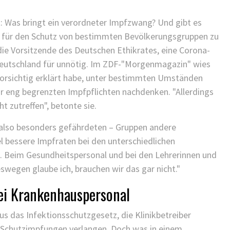
t: Was bringt ein verordneter Impfzwang? Und gibt es
um für den Schutz von bestimmten Bevölkerungsgruppen zu
die Vorsitzende des Deutschen Ethikrates, eine Corona-
Deutschland für unnötig. Im ZDF-"Morgenmagazin" wies
 vorsichtig erklärt habe, unter bestimmten Umständen
 eng begrenzten Impfpflichten nachdenken. "Allerdings
 zutreffen", betonte sie.
– also besonders gefährdeten – Gruppen andere
l bessere Impfraten bei den unterschiedlichen
h. Beim Gesundheitspersonal und bei den Lehrerinnen und
swegen glaube ich, brauchen wir das gar nicht."
bei Krankenhauspersonal
s das Infektionsschutzgesetz, die Klinikbetreiber
 Schutzimpfungen verlangen. Doch was in einem