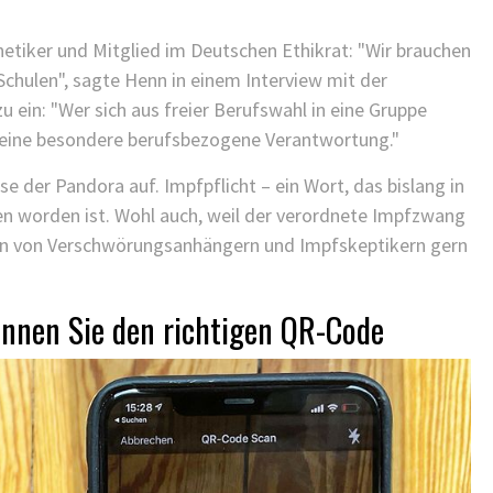
KINDER GESUNDHEIT
FINDEN SIE ES ALS KINDERARZT
iker und Mitglied im Deutschen Ethikrat: "Wir brauchen
NICHT FRUSTRIEREND, DASS ALLES
 Schulen", sagte Henn in einem Interview mit der
SO LANGE DAUERT?
u ein: "Wer sich aus freier Berufswahl in eine Gruppe
25/11/2021
/
n eine besondere berufsbezogene Verantwortung."
 der Pandora auf. Impfpflicht – ein Wort, das bislang in
den worden ist. Wohl auch, weil der verordnete Impfzwang
ndern von Verschwörungsanhängern und Impfskeptikern gern
ennen Sie den richtigen QR-Code