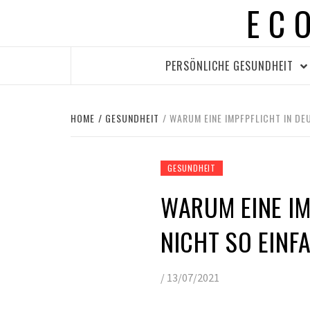
EC
Skip
to
content
PERSÖNLICHE GESUNDHEIT
HOME
GESUNDHEIT
WARUM EINE IMPFPFLICHT IN DE
GESUNDHEIT
WARUM EINE IM
NICHT SO EINF
/
13/07/2021