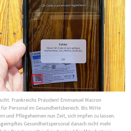
escht. Frankreichs Präsident Emmanuel Macron
ür Personal im Gesundheitsbereich. Bis Mitte
n und Pflegeheimen nun Zeit, sich impfen zu lassen.
ungeimpftes Gesundheitspersonal danach nicht mehr