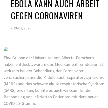
EBOLA KANN AUCH ARBEIT
GEGEN CORONAVIREN
/
28/02/2020
Eine Gruppe der Universität von Alberta-Forschern
haben entdeckt, warum das Medikament remdesivir ist
wirksam bei der Behandlung der Coronaviren
verursachen, dass die Middle East respiratory syndrome
(MERS) und das schwere akute respiratorische Syndrom
(SARS) erwarten, könnte es auch wirksam für die
Behandlung von infizierten Patienten mit dem neuen
COVID-19-Stamm.