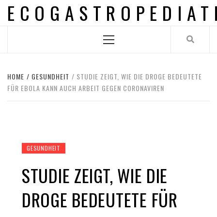
ECOGASTROPEDIAT
Skip
to
content
Primary
Menu
HOME
GESUNDHEIT
STUDIE ZEIGT, WIE DIE DROGE BEDEUTETE
FÜR EBOLA KANN AUCH ARBEIT GEGEN CORONAVIREN
GESUNDHEIT
STUDIE ZEIGT, WIE DIE
DROGE BEDEUTETE FÜR