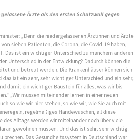
KINDER GESUNDHEIT
FINDEN SIE ES ALS KINDERARZT
rgelassene Ärzte als den ersten Schutzwall gegen
NICHT FRUSTRIEREND, DASS ALLES
SO LANGE DAUERT?
nister: „Denn die niedergelassenen Ärztinnen und Ärzte
25/11/2021
/
 von sieben Patienten, die Corona, die Covid-19 haben,
t. Das ist ein wichtiger Unterschied zu manchem anderen
 der Unterschied in der Entwicklung? Dadurch können die
leitet und betreut werden. Die Krankenhäuser können sich
 das ist ein sehr, sehr wichtiger Unterschied und ein sehr,
d damit ein wichtiger Baustein für alles, was wir bis
aben.“ „Wir müssen miteinander lernen in einer neuen
ch so wie wir hier stehen, so wie wir, wie Sie auch mit
neregeln, regelmäßiges Händewaschen, all diese
e des Alltags werden wir miteinander noch über viele
aran gewöhnen müssen. Und das ist sehr, sehr wichtig.
 zu brechen. Das Gesundheitssystem in Deutschland war