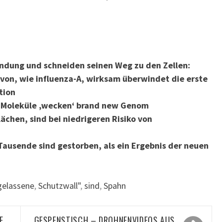
Bindung und schneiden seinen Weg zu den Zellen:
von, wie influenza-A, wirksam überwindet die erste
tion
ei Moleküle ‚wecken‘ brand new Genom
chen, sind bei niedrigeren Risiko von
Tausende sind gestorben, als ein Ergebnis der neuen
gelassene
,
Schutzwall"
,
sind
,
Spahn
E
GESPENSTISCH – DROHNENVIDEOS AUS