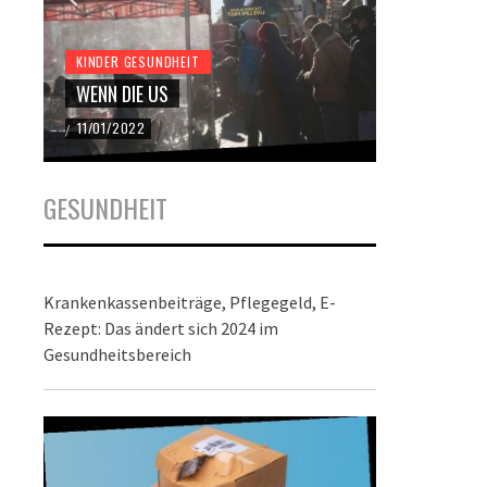
KINDER GESUNDHEIT
KINDER GES
WENN DIE US
DER BUND
11/01/2022
22/12/2021
/
/
GESUNDHEIT
Krankenkassenbeiträge, Pflegegeld, E-
Rezept: Das ändert sich 2024 im
Gesundheitsbereich