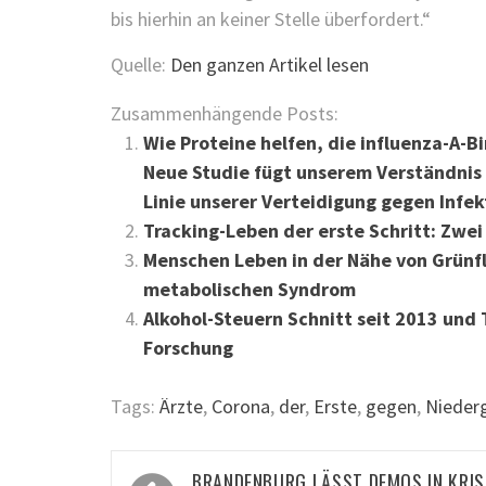
bis hierhin an keiner Stelle überfordert.“
Quelle:
Den ganzen Artikel lesen
Zusammenhängende Posts:
Wie Proteine helfen, die influenza-A-
Neue Studie fügt unserem Verständnis 
Linie unserer Verteidigung gegen Infek
Tracking-Leben der erste Schritt: Zw
Menschen Leben in der Nähe von Grünflä
metabolischen Syndrom
Alkohol-Steuern Schnitt seit 2013 und 
Forschung
Tags:
Ärzte
,
Corona
,
der
,
Erste
,
gegen
,
Nieder
Beitragsnavigation
BRANDENBURG LÄSST DEMOS IN KRIS