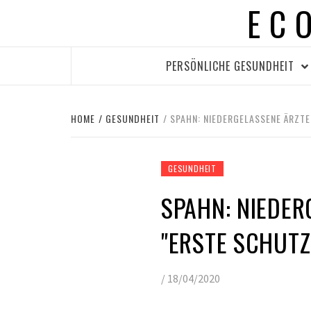
EC
Skip
to
content
PERSÖNLICHE GESUNDHEIT
HOME
GESUNDHEIT
SPAHN: NIEDERGELASSENE ÄRZT
GESUNDHEIT
SPAHN: NIEDER
"ERSTE SCHUT
/
18/04/2020