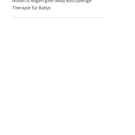
Novartis Augen give-away kostspielige
Therapie für Babys