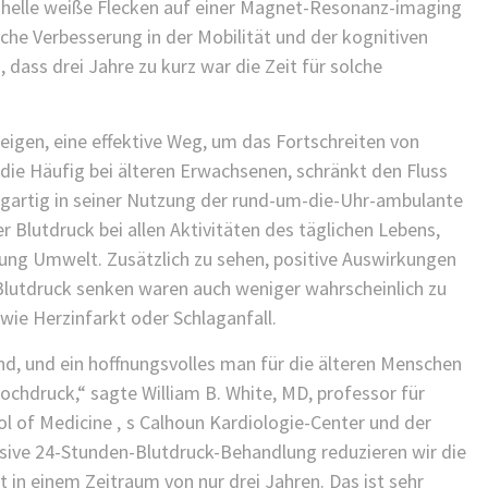
s helle weiße Flecken auf einer Magnet-Resonanz-imaging
iche Verbesserung in der Mobilität und der kognitiven
, dass drei Jahre zu kurz war die Zeit für solche
 zeigen, eine effektive Weg, um das Fortschreiten von
die Häufig bei älteren Erwachsenen, schränkt den Fluss
nzigartig in seiner Nutzung der rund-um-die-Uhr-ambulante
Blutdruck bei allen Aktivitäten des täglichen Lebens,
gung Umwelt. Zusätzlich zu sehen, positive Auswirkungen
n Blutdruck senken waren auch weniger wahrscheinlich zu
wie Herzinfarkt oder Schlaganfall.
fund, und ein hoffnungsvolles man für die älteren Menschen
chdruck,“ sagte William B. White, MD, professor für
ol of Medicine ‚ s Calhoun Kardiologie-Center und der
ensive 24-Stunden-Blutdruck-Behandlung reduzieren wir die
in einem Zeitraum von nur drei Jahren. Das ist sehr