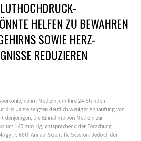
BLUTHOCHDRUCK-
KINDER GESUNDHEIT
FINDEN SIE ES ALS KINDERARZT
ÖNNTE HELFEN ZU BEWAHREN
NICHT FRUSTRIEREND, DASS ALLES
SO LANGE DAUERT?
GEHIRNS SOWIE HERZ-
25/11/2021
/
IGNISSE REDUZIEREN
pertonie, nahm Medizin, um Ihre 24-Stunden
r drei Jahre zeigten deutlich weniger Anhäufung von
it denjenigen, die Einnahme von Medizin zur
ucks um 145 mm Hg, entsprechend der Forschung
logy ‚ s 68th Annual Scientific Session. Jedoch der