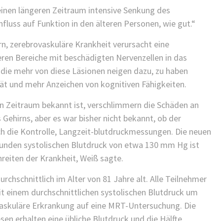
einen längeren Zeitraum intensive Senkung des
luss auf Funktion in den älteren Personen, wie gut.“
rn, zerebrovaskuläre Krankheit verursacht eine
ren Bereiche mit beschädigten Nervenzellen in das
 die mehr von diese Läsionen neigen dazu, zu haben
ät und mehr Anzeichen von kognitiven Fähigkeiten.
en Zeitraum bekannt ist, verschlimmern die Schäden an
 Gehirns, aber es war bisher nicht bekannt, ob der
h die Kontrolle, Langzeit-blutdruckmessungen. Die neuen
tunden systolischen Blutdruck von etwa 130 mm Hg ist
hreiten der Krankheit, Weiß sagte.
rchschnittlich im Alter von 81 Jahre alt. Alle Teilnehmer
it einem durchschnittlichen systolischen Blutdruck um
askuläre Erkrankung auf eine MRT-Untersuchung. Die
sen erhalten eine übliche Blutdruck und die Hälfte