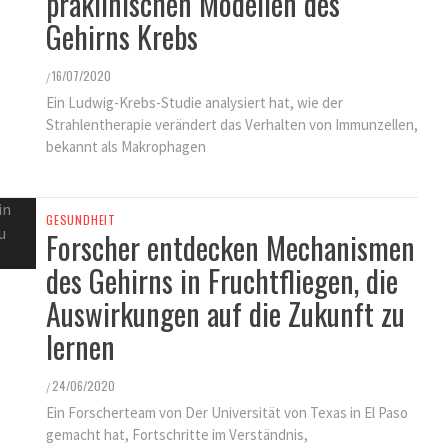
präklinischen Modellen des
KINDER GESUNDHEIT
Gehirns Krebs
FINDEN SIE ES ALS KINDERARZT
NICHT FRUSTRIEREND, DASS ALLES
16/07/2020
/
SO LANGE DAUERT?
Ein Ludwig-Krebs-Studie analysiert hat, wie der
25/11/2021
/
Strahlentherapie verändert das Verhalten von Immunzellen,
bekannt als Makrophagen
GESUNDHEIT
Forscher entdecken Mechanismen
des Gehirns in Fruchtfliegen, die
Auswirkungen auf die Zukunft zu
lernen
24/06/2020
/
Ein Forscherteam von Der Universität von Texas in El Paso
gemacht hat, Fortschritte im Verständnis,