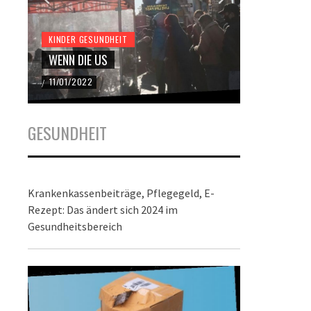
KINDER GESUNDHEIT
KINDER GES
WENN DIE US
DER BUND
11/01/2022
22/12/2021
/
/
GESUNDHEIT
Krankenkassenbeiträge, Pflegegeld, E-
Rezept: Das ändert sich 2024 im
Gesundheitsbereich