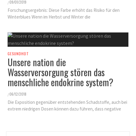
09/01/2019
/
Forschungsergebnis: Diese Farbe erhöht das Risiko für den
Winterblues Wenn im Herbst und Winter die
GESUNDHEIT
Unsere nation die
Wasserversorgung stören das
menschliche endokrine system?
06/12/2018
/
Die Exposition gegenüber entstehenden Schadstoffe, auch bei
extrem niedrigen Dosen können dazu führen, dass negative