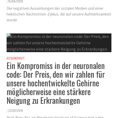
15/04/2019
/
Die negativen Auswirkungen der sozialen Medien und einer
hektischen Nachrichten-Zyklus, die auf unsere Aufmerksamkeit
wurde
GESUNDHEIT
Ein Kompromiss in der neuronalen
code: Der Preis, den wir zahlen für
unsere hochentwickelte Gehirne
möglicherweise eine stärkere
Neigung zu Erkrankungen
23/01/2019
/
Prof. Rony Paz am Weizmann Institute of Science legt nahe,