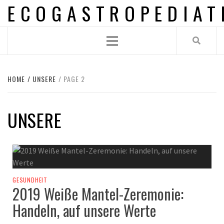
ECOGASTROPEDIAT
Skip
to
content
Primary
Menu
HOME
UNSERE
PAGE 2
UNSERE
GESUNDHEIT
2019 Weiße Mantel-Zeremonie:
Handeln, auf unsere Werte