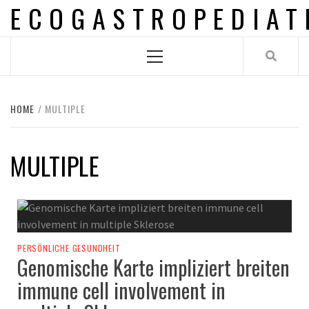
ECOGASTROPEDIAT
Skip
to
content
Primary
Menu
HOME
MULTIPLE
MULTIPLE
PERSÖNLICHE GESUNDHEIT
Genomische Karte impliziert breiten
immune cell involvement in