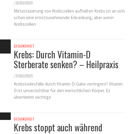
KINDER GESUNDHEIT
12/03/2021
/
FINDEN SIE ES ALS KINDERARZT
Metastasierung von Krebszellen aufhalten Krebs ist an sich
NICHT FRUSTRIEREND, DASS ALLES
schon eine ernstzunehmende Erkrankung, aber wenn
Krebszellen
SO LANGE DAUERT?
25/11/2021
/
GESUNDHEIT
Krebs: Durch Vitamin-D
Sterberate senken? – Heilpraxis
17/02/2021
/
Krebstodesfälle durch Vitamin-D-Gabe verringern? Vitamin
D ist unverzichtbar für den menschlichen Körper. Es
übernimmt wichtige
GESUNDHEIT
Krebs stoppt auch während