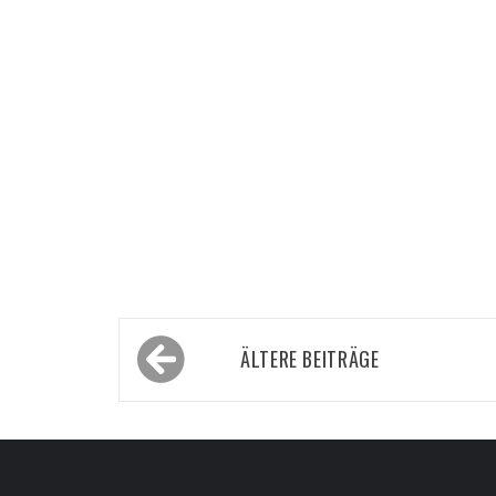
Beitragsnavigation
ÄLTERE BEITRÄGE