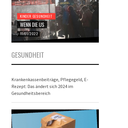
KINDER GESUNDHEIT
KINDER GES
WENN DIE US
DER BUND
11/01/2022
22/12/2021
/
/
GESUNDHEIT
Krankenkassenbeiträge, Pflegegeld, E-
Rezept: Das ändert sich 2024 im
Gesundheitsbereich