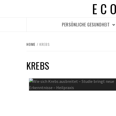
EC
Skip
to
content
PERSÖNLICHE GESUNDHEIT
HOME
KREBS
KREBS