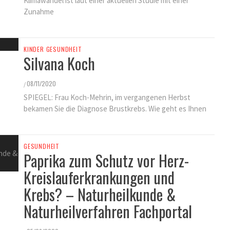
Klimawandel ist laut einer aktuellen Studie mit einer
Zunahme
KINDER GESUNDHEIT
Silvana Koch
08/11/2020
/
SPIEGEL: Frau Koch-Mehrin, im vergangenen Herbst
bekamen Sie die Diagnose Brustkrebs. Wie geht es Ihnen
GESUNDHEIT
Paprika zum Schutz vor Herz-
Kreislauferkrankungen und
Krebs? – Naturheilkunde &
Naturheilverfahren Fachportal