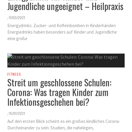
Jugendliche ungeeignet – Heilpraxis
11/03/2021
/
Energydrinks: Zucker- und Koffeinbomben in Kinderhänden
Energiedrinks haben besonders auf Kinder und Jugendliche
eine große
FITNESS
Streit um geschlossene Schulen:
Corona: Was tragen Kinder zum
Infektionsgeschehen bei?
15/01/2021
/
Auf den ersten Blick scheint es ein großes kindliches Corona-
Durcheinander zu sein: Studien, die nahelegen,