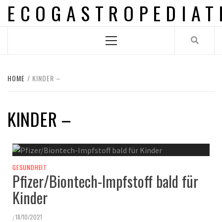
ECOGASTROPEDIAT
Skip
to
content
Primary
Menu
HOME
KINDER –
KINDER –
GESUNDHEIT
Pfizer/Biontech-Impfstoff bald für
Kinder
18/10/2021
/