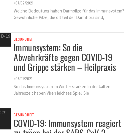
KINDER GESUNDHEIT
07/02/2021
/
FINDEN SIE ES ALS KINDERARZT
Welche Bedeutung haben Darmpilze für das Immunsystem?
NICHT FRUSTRIEREND, DASS ALLES
Gewöhnliche Pilze, die oft teil der Darmflora sind,
SO LANGE DAUERT?
25/11/2021
/
GESUNDHEIT
Immunsystem: So die
Abwehrkräfte gegen COVID-19
und Grippe stärken – Heilpraxis
06/01/2021
/
So das Immunsystem im Winter stärken In der kalten
Jahreszeit haben Viren leichtes Spiel. Sie
GESUNDHEIT
COVID-19: Immunsystem reagiert
zu träge bei der SARS-CoV-2-