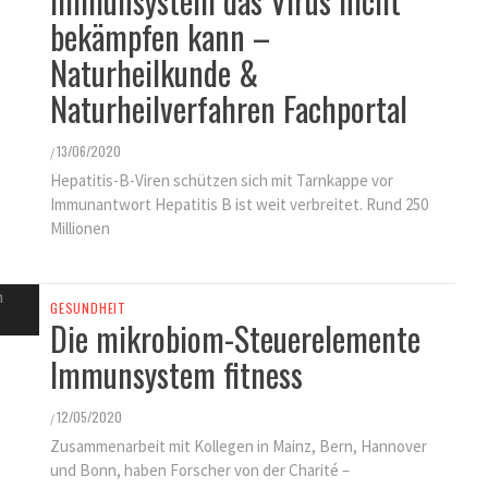
Immunsystem das Virus nicht
bekämpfen kann –
Naturheilkunde &
Naturheilverfahren Fachportal
13/06/2020
/
Hepatitis-B-Viren schützen sich mit Tarnkappe vor
Immunantwort Hepatitis B ist weit verbreitet. Rund 250
Millionen
GESUNDHEIT
Die mikrobiom-Steuerelemente
Immunsystem fitness
12/05/2020
/
Zusammenarbeit mit Kollegen in Mainz, Bern, Hannover
und Bonn, haben Forscher von der Charité –