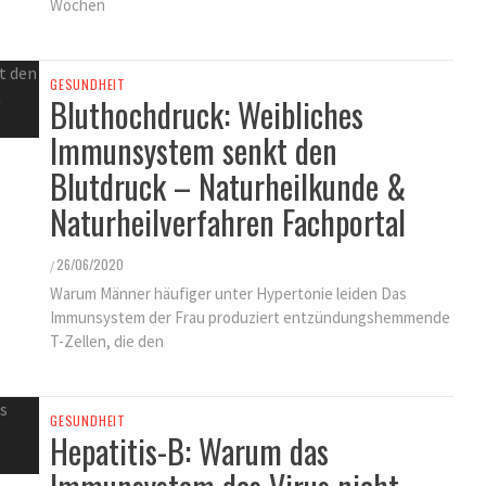
Wochen
GESUNDHEIT
Bluthochdruck: Weibliches
Immunsystem senkt den
Blutdruck – Naturheilkunde &
Naturheilverfahren Fachportal
26/06/2020
/
Warum Männer häufiger unter Hypertonie leiden Das
Immunsystem der Frau produziert entzündungshemmende
T-Zellen, die den
GESUNDHEIT
Hepatitis-B: Warum das