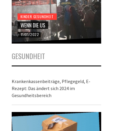
KINDER GESUNDHEIT
KINDER GES
WENN DIE US
DER BUND
11/01/2022
22/12/2021
/
/
GESUNDHEIT
Krankenkassenbeiträge, Pflegegeld, E-
Rezept: Das ändert sich 2024 im
Gesundheitsbereich