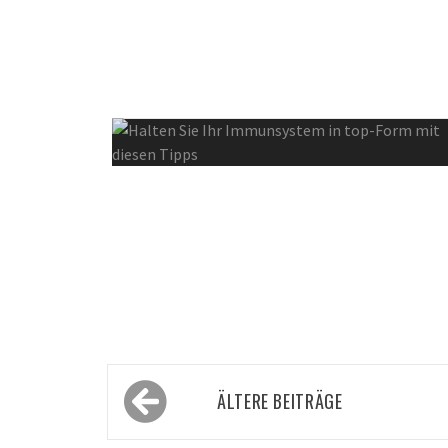
Beitragsnavigation
ÄLTERE BEITRÄGE