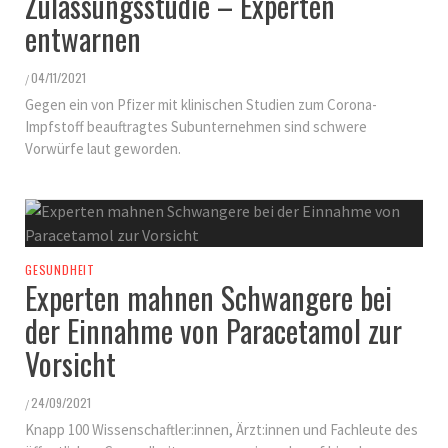
Zulassungsstudie – Experten
entwarnen
04/11/2021
/
Gegen ein von Pfizer mit klinischen Studien zum Corona-
Impfstoff beauftragtes Subunternehmen sind schwere
Vorwürfe laut geworden.
GESUNDHEIT
Experten mahnen Schwangere bei
der Einnahme von Paracetamol zur
Vorsicht
24/09/2021
/
Knapp 100 Wissenschaftler:innen, Ärzt:innen und Fachleute des