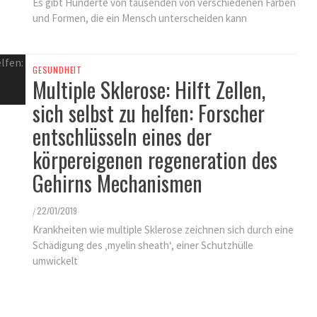
Es gibt Hunderte von tausenden von verschiedenen Farben
KINDER GESUNDHEIT
und Formen, die ein Mensch unterscheiden kann
FINDEN SIE ES ALS KINDERARZT
NICHT FRUSTRIEREND, DASS ALLES
SO LANGE DAUERT?
GESUNDHEIT
Multiple Sklerose: Hilft Zellen,
25/11/2021
/
sich selbst zu helfen: Forscher
entschlüsseln eines der
körpereigenen regeneration des
Gehirns Mechanismen
22/01/2019
/
Krankheiten wie multiple Sklerose zeichnen sich durch eine
Schädigung des ‚myelin sheath‘, einer Schutzhülle
umwickelt