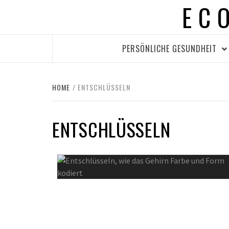
EC
Skip
to
content
PERSÖNLICHE GESUNDHEIT
HOME
ENTSCHLÜSSELN
ENTSCHLÜSSELN