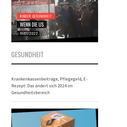
KINDER GESUNDHEIT
KINDER GES
WENN DIE US
DER BUND
11/01/2022
22/12/2021
/
/
GESUNDHEIT
Krankenkassenbeiträge, Pflegegeld, E-
Rezept: Das ändert sich 2024 im
Gesundheitsbereich