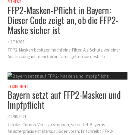
FITNESS
FFP2-Masken-Pflicht in Bayern:
Dieser Code zeigt an, ob die FFP2-
Maske sicher ist
13/01/2021
/
FFP2-Masken besitzen hochfeine Filter. Als Schutz vor einer
Ansteckung mit dem Coronavirus gelten sie deshalb
GESUNDHEIT
Bayern setzt auf FFP2-Masken und
Impfpflicht
12/01/2021
/
Um das Corona-Virus zu stoppen, schreitet Bayerns
Ministerpräsident Markus Söder voran: Er schreibt FFP2-