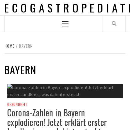
ECOGASTROPEDIAT
Skip
to
content
Primary
Menu
HOME
BAYERN
BAYERN
GESUNDHEIT
Corona-Zahlen in Bayern
explodieren! Jetzt erklärt erster