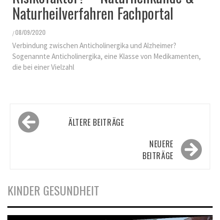
Naturheilverfahren Fachportal
08/09/2020
/
Verbindung zwischen Anticholinergika und Alzheimer?
Sogenannte Anticholinergika, eine Klasse von Medikamenten,
die bei einer Vielzahl
Beitragsnavigation
ÄLTERE BEITRÄGE
NEUERE
BEITRÄGE
KINDER GESUNDHEIT