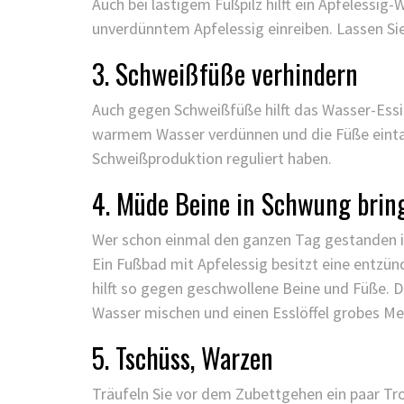
Auch bei lästigem Fußpilz hilft ein Apfelessi
unverdünntem Apfelessig einreiben. Lassen Si
3. Schweißfüße verhindern
Auch gegen Schweißfüße hilft das Wasser-Essig
warmem Wasser verdünnen und die Füße eintauc
Schweißproduktion reguliert haben.
4. Müde Beine in Schwung brin
Wer schon einmal den ganzen Tag gestanden i
Ein Fußbad mit Apfelessig besitzt eine ent
hilft so gegen geschwollene Beine und Füße. D
Wasser mischen und einen Esslöffel grobes Me
5. Tschüss, Warzen
Träufeln Sie vor dem Zubettgehen ein paar Tr