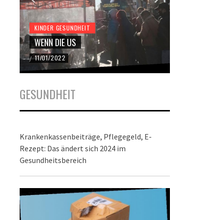
KINDER GESUNDHEIT
KINDER GES
WENN DIE US
DER BUND
11/01/2022
22/12/2021
/
/
GESUNDHEIT
Krankenkassenbeiträge, Pflegegeld, E-
Rezept: Das ändert sich 2024 im
Gesundheitsbereich