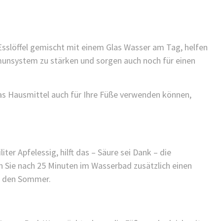
KINDER GESUNDHEIT
FINDEN SIE ES ALS KINDERARZT
NICHT FRUSTRIEREND, DASS ALLES
SO LANGE DAUERT?
Esslöffel gemischt mit einem Glas Wasser am Tag, helfen
25/11/2021
munsystem zu stärken und sorgen auch noch für einen
/
das Hausmittel auch für Ihre Füße verwenden können,
iter Apfelessig, hilft das – Säure sei Dank – die
 Sie nach 25 Minuten im Wasserbad zusätzlich einen
ür den Sommer.