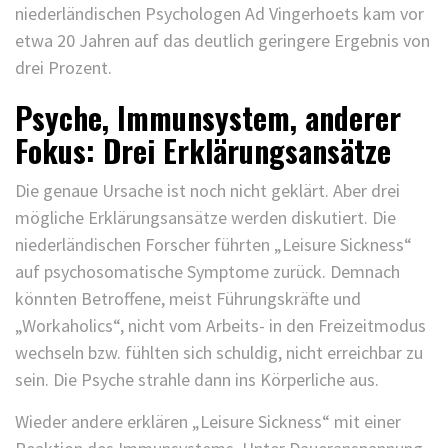
niederländischen Psychologen Ad Vingerhoets kam vor
etwa 20 Jahren auf das deutlich geringere Ergebnis von
drei Prozent.
Psyche, Immunsystem, anderer
Fokus: Drei Erklärungsansätze
Die genaue Ursache ist noch nicht geklärt. Aber drei
mögliche Erklärungsansätze werden diskutiert. Die
niederländischen Forscher führten „Leisure Sickness“
auf psychosomatische Symptome zurück. Demnach
könnten Betroffene, meist Führungskräfte und
„Workaholics“, nicht vom Arbeits- in den Freizeitmodus
wechseln bzw. fühlten sich schuldig, nicht erreichbar zu
sein. Die Psyche strahle dann ins Körperliche aus.
Wieder andere erklären „Leisure Sickness“ mit einer