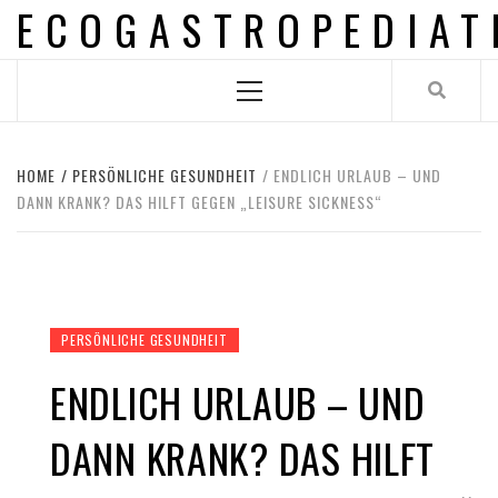
ECOGASTROPEDIAT
Skip
to
content
Primary
Menu
HOME
PERSÖNLICHE GESUNDHEIT
ENDLICH URLAUB – UND
DANN KRANK? DAS HILFT GEGEN „LEISURE SICKNESS“
PERSÖNLICHE GESUNDHEIT
ENDLICH URLAUB – UND
DANN KRANK? DAS HILFT