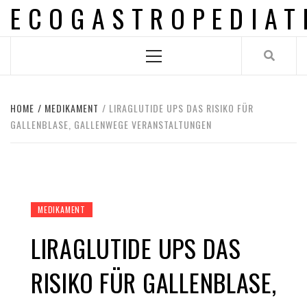
ECOGASTROPEDIAT
Skip
to
content
Primary
Menu
HOME
MEDIKAMENT
LIRAGLUTIDE UPS DAS RISIKO FÜR
GALLENBLASE, GALLENWEGE VERANSTALTUNGEN
MEDIKAMENT
LIRAGLUTIDE UPS DAS
RISIKO FÜR GALLENBLASE,