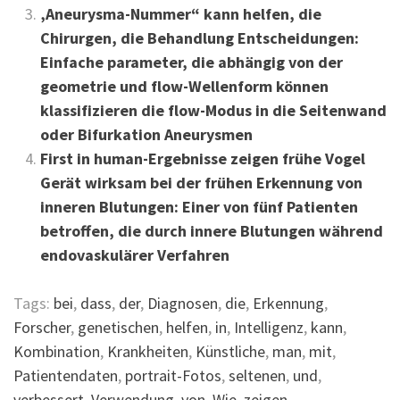
‚Aneurysma-Nummer“ kann helfen, die
Chirurgen, die Behandlung Entscheidungen:
Einfache parameter, die abhängig von der
geometrie und flow-Wellenform können
klassifizieren die flow-Modus in die Seitenwand
oder Bifurkation Aneurysmen
First in human-Ergebnisse zeigen frühe Vogel
Gerät wirksam bei der frühen Erkennung von
inneren Blutungen: Einer von fünf Patienten
betroffen, die durch innere Blutungen während
endovaskulärer Verfahren
Tags:
bei
,
dass
,
der
,
Diagnosen
,
die
,
Erkennung
,
Forscher
,
genetischen
,
helfen
,
in
,
Intelligenz
,
kann
,
Kombination
,
Krankheiten
,
Künstliche
,
man
,
mit
,
Patientendaten
,
portrait-Fotos
,
seltenen
,
und
,
verbessert
,
Verwendung
,
von
,
Wie
,
zeigen