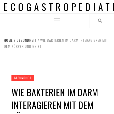
ECOGASTROPEDIAT
Skip
to
content
Primary
Menu
HOME
GESUNDHEIT
WIE BAKTERIEN IM DARM INTERAGIEREN MIT
DEM KÖRPER UND GEIST
GESUNDHEIT
WIE BAKTERIEN IM DARM
INTERAGIEREN MIT DEM