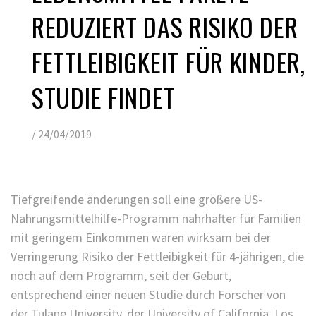
REDUZIERT DAS RISIKO DER
FETTLEIBIGKEIT FÜR KINDER,
STUDIE FINDET
/
24/04/2019
Tiefgreifende änderungen soll eine größere US-
Nahrungsmittelhilfe-Programm nahrhafter für Familien
mit geringem Einkommen waren wirksam bei der
Verringerung Risiko der Fettleibigkeit für 4-jährigen, die
noch auf dem Programm, seit der Geburt,
entsprechend einer neuen Studie durch Forscher von
der Tulane University, der University of California, Los