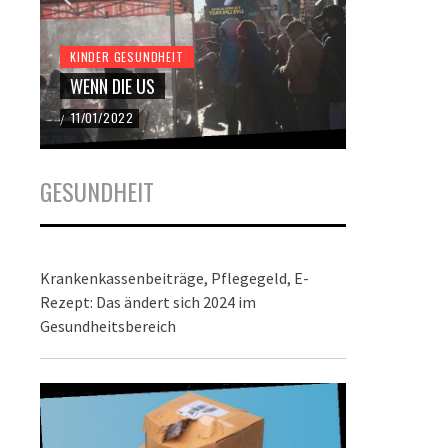
KINDER GESUNDHEIT
KINDER GES
WENN DIE US
DER BUND
11/01/2022
22/12/2021
/
/
GESUNDHEIT
Krankenkassenbeiträge, Pflegegeld, E-
Rezept: Das ändert sich 2024 im
Gesundheitsbereich