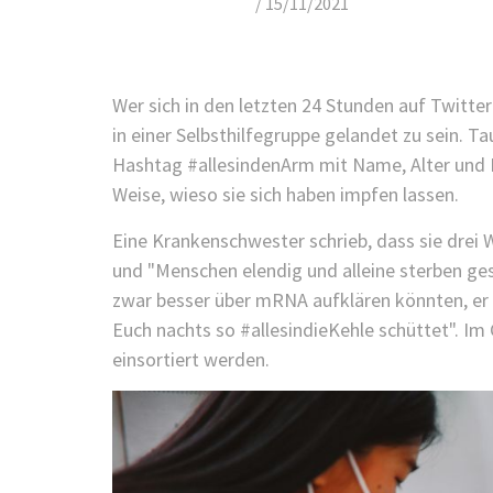
/
15/11/2021
Wer sich in den letzten 24 Stunden auf Twitt
in einer Selbsthilfegruppe gelandet zu sein. 
Hashtag #allesindenArm mit Name, Alter und B
Weise, wieso sie sich haben impfen lassen.
Eine Krankenschwester schrieb, dass sie drei W
und "Menschen elendig und alleine sterben ge
zwar besser über mRNA aufklären könnten, er 
Euch nachts so #allesindieKehle schüttet". Im
einsortiert werden.