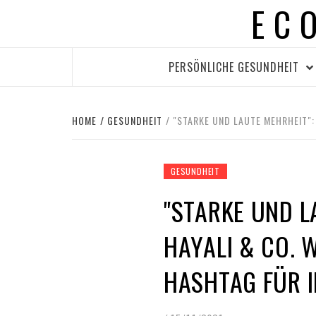
EC
Skip
to
content
PERSÖNLICHE GESUNDHEIT
HOME
GESUNDHEIT
"STARKE UND LAUTE MEHRHEIT"
GESUNDHEIT
"STARKE UND L
HAYALI & CO. 
HASHTAG FÜR 