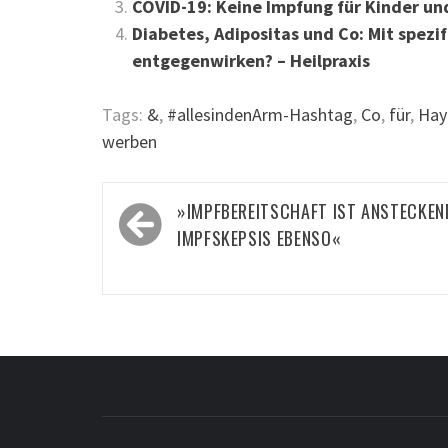
COVID-19: Keine Impfung für Kinder und
Diabetes, Adipositas und Co: Mit spez
entgegenwirken? – Heilpraxis
Tags:
&
,
#allesindenArm-Hashtag
,
Co
,
für
,
Hay
werben
Beitragsnavigation
»IMPFBEREITSCHAFT IST ANSTECKEN
IMPFSKEPSIS EBENSO«