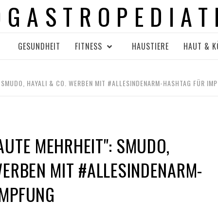
OGASTROPEDIAT
GESUNDHEIT
FITNESS
HAUSTIERE
HAUT & K
: SMUDO, HAYALI & CO. WERBEN MIT #ALLESINDENARM-HASHTAG FÜR IM
AUTE MEHRHEIT": SMUDO,
WERBEN MIT #ALLESINDENARM-
IMPFUNG