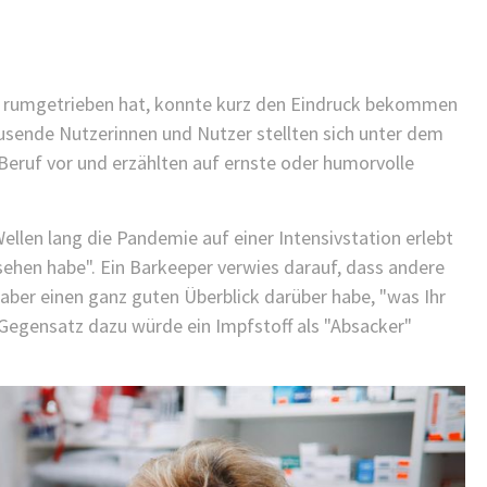
KINDER GESUNDHEIT
FINDEN SIE ES ALS KINDERARZT
NICHT FRUSTRIEREND, DASS ALLES
SO LANGE DAUERT?
er rumgetrieben hat, konnte kurz den Eindruck bekommen
25/11/2021
Tausende Nutzerinnen und Nutzer stellten sich unter dem
/
eruf vor und erzählten auf ernste oder humorvolle
ellen lang die Pandemie auf einer Intensivstation erlebt
sehen habe". Ein Barkeeper verwies darauf, dass andere
aber einen ganz guten Überblick darüber habe, "was Ihr
 Gegensatz dazu würde ein Impfstoff als "Absacker"