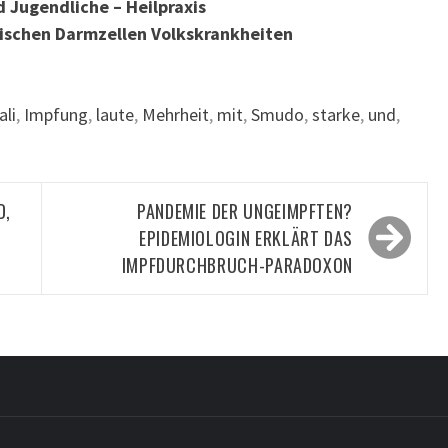
 Jugendliche – Heilpraxis
ifischen Darmzellen Volkskrankheiten
ali
,
Impfung
,
laute
,
Mehrheit
,
mit
,
Smudo
,
starke
,
und
,
D,
PANDEMIE DER UNGEIMPFTEN?
EPIDEMIOLOGIN ERKLÄRT DAS
IMPFDURCHBRUCH-PARADOXON