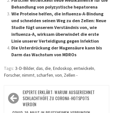
Forscher entwickeln neue Medikamente für die
Behandlung von polyzystische hepatorena
Wie Proteine helfen, die influenza-A-Bindung
und schneiden seinen Weg zu den Zellen: Neue
Studie fügt unserem Verständnis von, wie
influenza-A, wirksam überwindet die erste
Linie unserer Verteidigung gegen Infektion
Die Unterdrückung der Magensäure kann bis
Darm das Wachstum von MDROs
Tags:
3-D-Bilder
,
das
,
die
,
Endoskop
,
entwickeln
,
Forscher
,
nimmt
,
scharfen
,
von
,
Zellen -
Beitragsnavigation
EXPERTE ERKLÄRT: WARUM AUSGERECHNET
SCHLACHTHÖFE ZU CORONA-HOTSPOTS
WERDEN