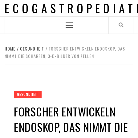
ECOGASTROPEDIAT
Skip
to
content
Primary
Menu
HOME
GESUNDHEIT
FORSCHER ENTWICKELN ENDOSKOP, DAS
NIMMT DIE SCHARFEN, 3-D-BILDER VON ZELLEN
GESUNDHEIT
FORSCHER ENTWICKELN
ENDOSKOP, DAS NIMMT DIE