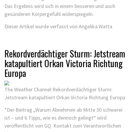
Das Ergebnis wird sich in einem besseren und auch
gesünderen Körpergefühl widerspiegeln.
Dieser Artikel wurde verfasst von Angelika Watta
Rekordverdächtiger Sturm: Jetstream
katapultiert Orkan Victoria Richtung
Europa
The Weather Channel
Rekordverdächtiger Sturm:
Jetstream katapultiert Orkan Victoria Richtung Europa
*Der Beitrag „Warum Abnehmen ab Mitte 30 schwerer
ist – und 6 Tipps, wie es dennoch gelingt“ wird
veröffentlicht von GQ. Kontakt zum Verantwortlichen