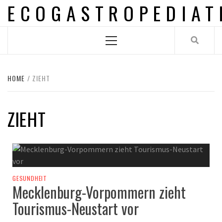
ECOGASTROPEDIAT
Skip
to
content
Primary
Menu
HOME
ZIEHT
ZIEHT
GESUNDHEIT
Mecklenburg-Vorpommern zieht
Tourismus-Neustart vor