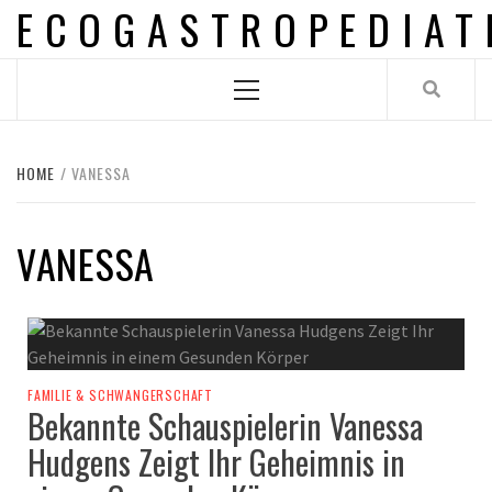
ECOGASTROPEDIAT
Skip
to
content
Primary
Menu
HOME
VANESSA
VANESSA
FAMILIE & SCHWANGERSCHAFT
Bekannte Schauspielerin Vanessa
Hudgens Zeigt Ihr Geheimnis in