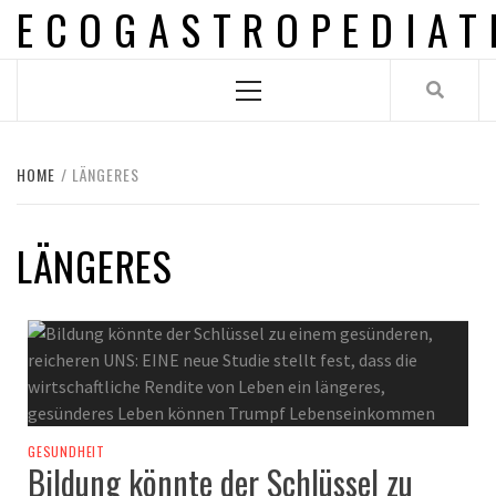
ECOGASTROPEDIAT
Skip
to
content
Primary
Menu
HOME
LÄNGERES
LÄNGERES
GESUNDHEIT
Bildung könnte der Schlüssel zu