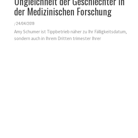
Ungleichheit der Geschlechter in
KINDER GESUNDHEIT
der Medizinischen Forschung
FINDEN SIE ES ALS KINDERARZT
NICHT FRUSTRIEREND, DASS ALLES
24/04/2019
/
SO LANGE DAUERT?
Amy Schumer ist Tippbetrieb näher zu Ihr Fälligkeitsdatum,
25/11/2021
/
sondern auch in Ihrem Dritten trimester Ihrer