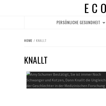
EC
Skip
to
content
PERSÖNLICHE GESUNDHEIT
HOME
KNALLT
KNALLT