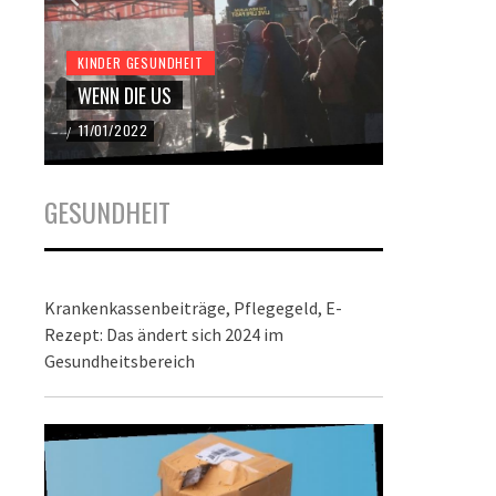
KINDER GESUNDHEIT
KINDER GES
WENN DIE US
DER BUND
11/01/2022
22/12/2021
/
/
GESUNDHEIT
Krankenkassenbeiträge, Pflegegeld, E-
Rezept: Das ändert sich 2024 im
Gesundheitsbereich