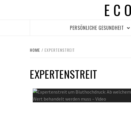
EC
Skip
to
content
PERSÖNLICHE GESUNDHEIT
HOME
EXPERTENSTREIT
EXPERTENSTREIT