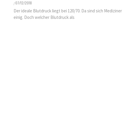
KINDER GESUNDHEIT
07/12/2018
/
FINDEN SIE ES ALS KINDERARZT
Der ideale Blutdruck liegt bei 120/70. Da sind sich Mediziner
NICHT FRUSTRIEREND, DASS ALLES
einig. Doch welcher Blutdruck als
SO LANGE DAUERT?
25/11/2021
/