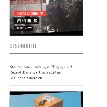
KINDER GESUNDHEIT
KINDER GES
WENN DIE US
DER BUND
11/01/2022
22/12/2021
/
/
GESUNDHEIT
Krankenkassenbeiträge, Pflegegeld, E-
Rezept: Das ändert sich 2024 im
Gesundheitsbereich