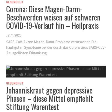
GESUNDHEIT
Corona: Diese Magen-Darm-
Beschwerden weisen auf schweren
COVID-19-Verlauf hin – Heilpraxis
21/11/2020
/
SARS-CoV-2 kann Magen-Darm-Probleme verursachen Die
häufigsten Symptome bei der durch das Coronavirus SARS-CoV-
2 ausgelösten Erkrankung
GESUNDHEIT
Johanniskraut gegen depressive
Phasen – diese Mittel empfiehlt
Stiftung Warentest