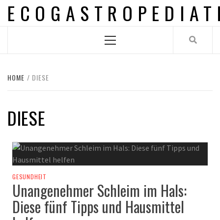
ECOGASTROPEDIAT
Skip
to
content
Primary
Menu
HOME
DIESE
DIESE
GESUNDHEIT
Unangenehmer Schleim im Hals:
Diese fünf Tipps und Hausmittel