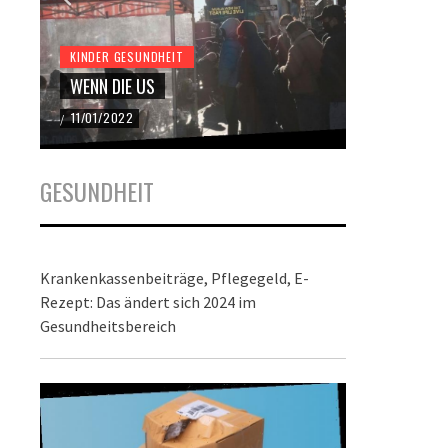
KINDER GESUNDHEIT
KINDER GES
WENN DIE US
DER BUND
11/01/2022
22/12/2021
/
/
GESUNDHEIT
Krankenkassenbeiträge, Pflegegeld, E-
Rezept: Das ändert sich 2024 im
Gesundheitsbereich