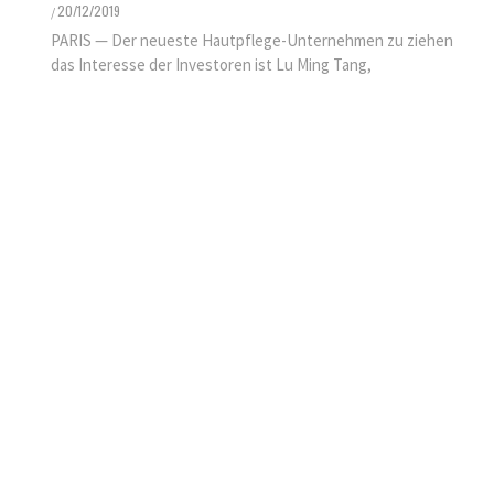
KINDER GESUNDHEIT
20/12/2019
/
FINDEN SIE ES ALS KINDERARZT
PARIS — Der neueste Hautpflege-Unternehmen zu ziehen
NICHT FRUSTRIEREND, DASS ALLES
das Interesse der Investoren ist Lu Ming Tang,
SO LANGE DAUERT?
25/11/2021
/