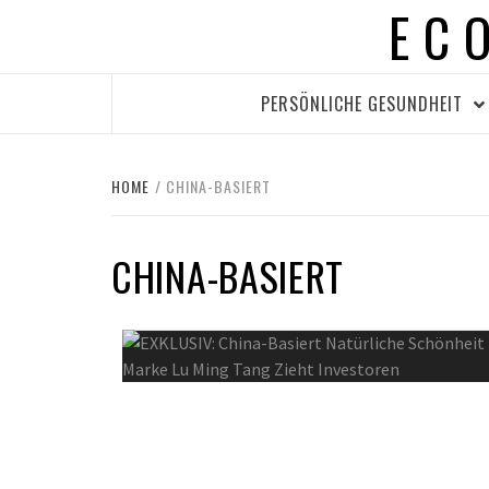
EC
Skip
to
content
PERSÖNLICHE GESUNDHEIT
HOME
CHINA-BASIERT
CHINA-BASIERT