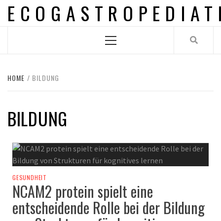
ECOGASTROPEDIAT
Skip
to
content
Primary
Menu
HOME
BILDUNG
BILDUNG
GESUNDHEIT
NCAM2 protein spielt eine
entscheidende Rolle bei der Bildung