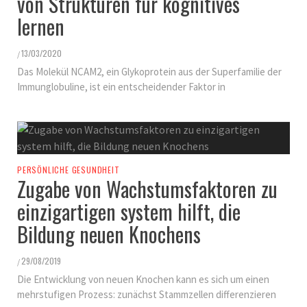
von Strukturen für kognitives
lernen
13/03/2020
/
Das Molekül NCAM2, ein Glykoprotein aus der Superfamilie der
Immunglobuline, ist ein entscheidender Faktor in
PERSÖNLICHE GESUNDHEIT
Zugabe von Wachstumsfaktoren zu
einzigartigen system hilft, die
Bildung neuen Knochens
29/08/2019
/
Die Entwicklung von neuen Knochen kann es sich um einen
mehrstufigen Prozess: zunächst Stammzellen differenzieren