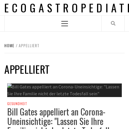
ECOGASTROPEDIAT
Skip
to
content
Primary
Menu
HOME
APPELLIERT
APPELLIERT
GESUNDHEIT
Bill Gates appelliert an Corona-
Uneinsichtige: "Lassen Sie Ihre