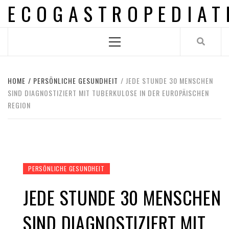
ECOGASTROPEDIAT
Skip
to
content
Primary
Menu
HOME
PERSÖNLICHE GESUNDHEIT
JEDE STUNDE 30 MENSCHEN
SIND DIAGNOSTIZIERT MIT TUBERKULOSE IN DER EUROPÄISCHEN
REGION
PERSÖNLICHE GESUNDHEIT
JEDE STUNDE 30 MENSCHEN
SIND DIAGNOSTIZIERT MIT