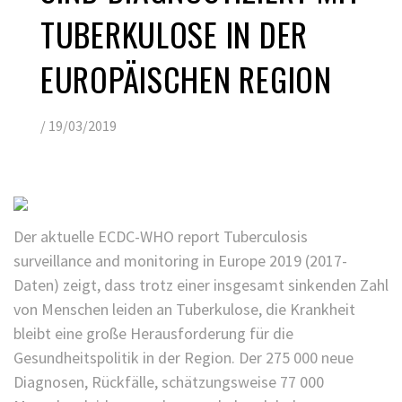
TUBERKULOSE IN DER
EUROPÄISCHEN REGION
/
19/03/2019
Der aktuelle ECDC-WHO report Tuberculosis
surveillance and monitoring in Europe 2019 (2017-
Daten) zeigt, dass trotz einer insgesamt sinkenden Zahl
von Menschen leiden an Tuberkulose, die Krankheit
bleibt eine große Herausforderung für die
Gesundheitspolitik in der Region. Der 275 000 neue
Diagnosen, Rückfälle, schätzungsweise 77 000