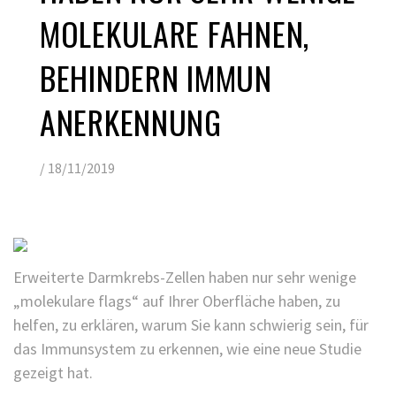
MOLEKULARE FAHNEN,
BEHINDERN IMMUN
ANERKENNUNG
/
18/11/2019
Erweiterte Darmkrebs-Zellen haben nur sehr wenige
„molekulare flags“ auf Ihrer Oberfläche haben, zu
helfen, zu erklären, warum Sie kann schwierig sein, für
das Immunsystem zu erkennen, wie eine neue Studie
gezeigt hat.