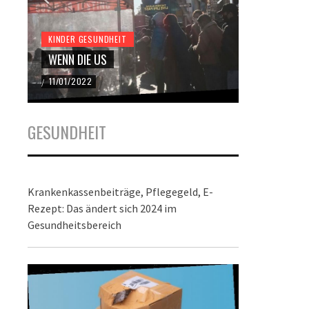
KINDER GESUNDHEIT
KINDER GES
WENN DIE US
DER BUND
11/01/2022
22/12/2021
/
/
GESUNDHEIT
Krankenkassenbeiträge, Pflegegeld, E-
Rezept: Das ändert sich 2024 im
Gesundheitsbereich