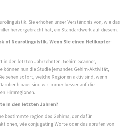
KINDER GESUNDHEIT
FINDEN SIE ES ALS KINDERARZT
NICHT FRUSTRIEREND, DASS ALLES
rolinguistik. Sie erhöhen unser Verständnis von, wie das
SO LANGE DAUERT?
hiller hervorgebracht hat, ein Standardwerk auf diesem.
25/11/2021
/
 of Neurolinguistik. Wenn Sie einen Helikopter-
rt in den letzten Jahrzehnten. Gehirn-Scanner,
ie können nun die Studie jemandes Gehirn-Aktivität,
Sie sehen sofort, welche Regionen aktiv sind, wenn
Darüber hinaus sind wir immer besser auf die
en Hirnregionen.
te in den letzten Jahren?
ine bestimmte region des Gehirns, der dafür
nktionen, wie conjugating Worte oder das abrufen von