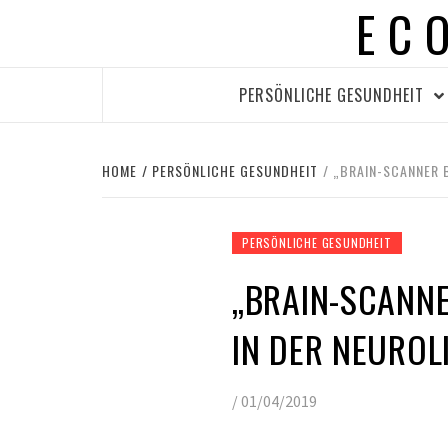
EC
Skip
to
content
PERSÖNLICHE GESUNDHEIT
HOME
PERSÖNLICHE GESUNDHEIT
„BRAIN-SCANNER B
PERSÖNLICHE GESUNDHEIT
„BRAIN-SCANNE
IN DER NEUROL
/
01/04/2019