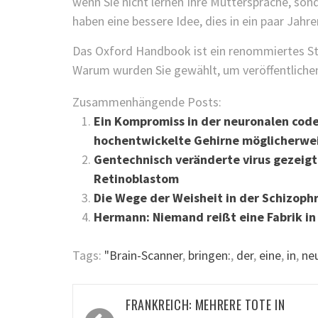
wenn Sie nicht lernen Ihre Muttersprache, son
haben eine bessere Idee, dies in ein paar Jahre
Das Oxford Handbook ist ein renommiertes Stan
Warum wurden Sie gewählt, um veröffentliche
Zusammenhängende Posts:
Ein Kompromiss in der neuronalen code:
hochentwickelte Gehirne möglicherwei
Gentechnisch veränderte virus gezeigt
Retinoblastom
Die Wege der Weisheit in der Schizoph
Hermann: Niemand reißt eine Fabrik in 
Tags:
"Brain-Scanner
,
bringen:
,
der
,
eine
,
in
,
neu
Beitragsnavigation
FRANKREICH: MEHRERE TOTE IN