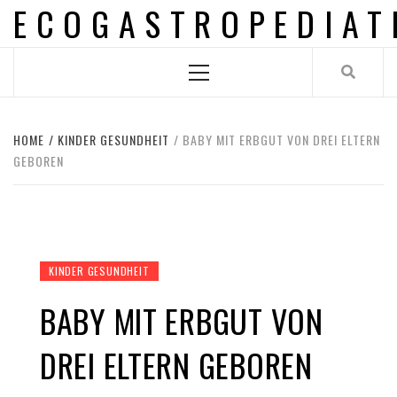
ECOGASTROPEDIAT
Skip
to
content
Primary
Menu
HOME
KINDER GESUNDHEIT
BABY MIT ERBGUT VON DREI ELTERN
GEBOREN
KINDER GESUNDHEIT
BABY MIT ERBGUT VON
DREI ELTERN GEBOREN