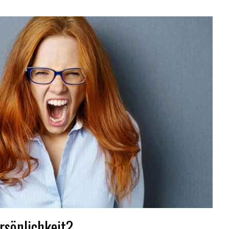
KINDER GESUNDHEIT
FINDEN SIE ES ALS KINDERARZT
NICHT FRUSTRIEREND, DASS ALLES
SO LANGE DAUERT?
25/11/2021
/
rsönlichkeit?