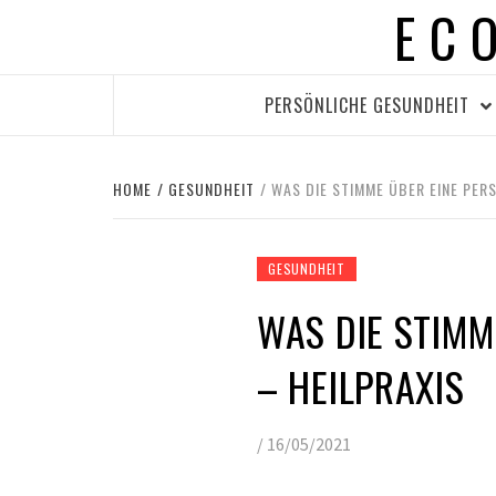
EC
Skip
to
content
PERSÖNLICHE GESUNDHEIT
HOME
GESUNDHEIT
WAS DIE STIMME ÜBER EINE PER
GESUNDHEIT
WAS DIE STIMM
– HEILPRAXIS
/
16/05/2021