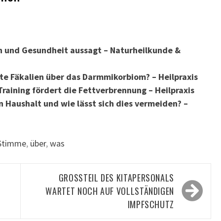
 und Gesundheit aussagt – Naturheilkunde &
lte Fäkalien über das Darmmikorbiom? – Heilpraxis
raining fördert die Fettverbrennung – Heilpraxis
n Haushalt und wie lässt sich dies vermeiden? –
Stimme
,
über
,
was
GROSSTEIL DES KITAPERSONALS W
ARTET NOCH AUF VOLLSTÄNDIGEN I
MPFSCHUTZ