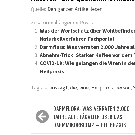
Quelle:
Den ganzen Artikel lesen
Zusammenhängende Posts:
Was der Wortschatz über Wohlbefinden
Naturheilverfahren Fachportal
Darmflora: Was verraten 2.000 Jahre a
Abnehm-Trick: Starker Kaffee vor dem T
COVID-19: Wie gelangen die Viren in de
Heilpraxis
Tags:
–
,
aussagt
,
die
,
eine
,
Heilpraxis
,
person
,
Beitragsnavigation
DARMFLORA: WAS VERRATEN 2.000
JAHRE ALTE FÄKALIEN ÜBER DAS
DARMMIKORBIOM? – HEILPRAXIS