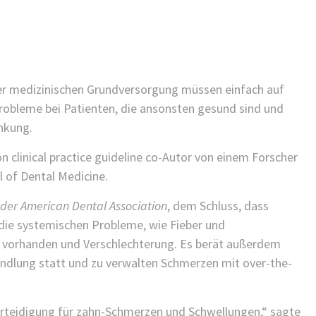
KINDER GESUNDHEIT
FINDEN SIE ES ALS KINDERARZT
NICHT FRUSTRIEREND, DASS ALLES
SO LANGE DAUERT?
25/11/2021
/
er medizinischen Grundversorgung müssen einfach auf
Probleme bei Patienten, die ansonsten gesund sind und
nkung.
n clinical practice guideline co-Autor von einem Forscher
 of Dental Medicine.
t der American Dental Association
, dem Schluss, dass
 die systemischen Probleme, wie Fieber und
ch vorhanden und Verschlechterung. Es berät außerdem
andlung statt und zu verwalten Schmerzen mit over-the-
 Verteidigung für zahn-Schmerzen und Schwellungen,“ sagte