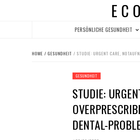
EC
Skip
to
content
PERSÖNLICHE GESUNDHEIT
HOME
GESUNDHEIT
STUDIE: URGENT CARE, NOTAUF
GESUNDHEIT
STUDIE: URGEN
OVERPRESCRIBI
DENTAL-PROBL