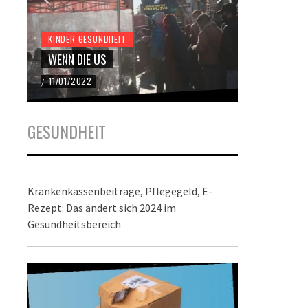
KINDER GESUNDHEIT
KINDER GES
WENN DIE US
DER BUND
11/01/2022
22/12/2021
/
/
GESUNDHEIT
Krankenkassenbeiträge, Pflegegeld, E-
Rezept: Das ändert sich 2024 im
Gesundheitsbereich