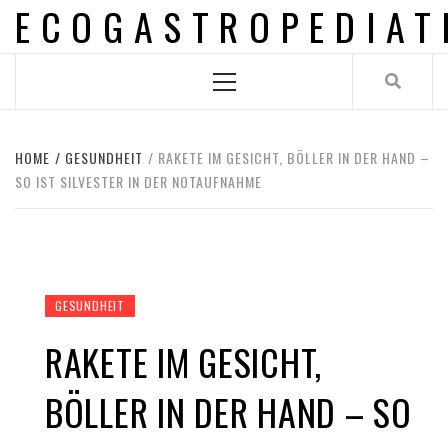
ECOGASTROPEDIAT
Skip
to
content
Primary
Menu
HOME
GESUNDHEIT
RAKETE IM GESICHT, BÖLLER IN DER HAND –
SO IST SILVESTER IN DER NOTAUFNAHME
GESUNDHEIT
RAKETE IM GESICHT,
BÖLLER IN DER HAND – SO