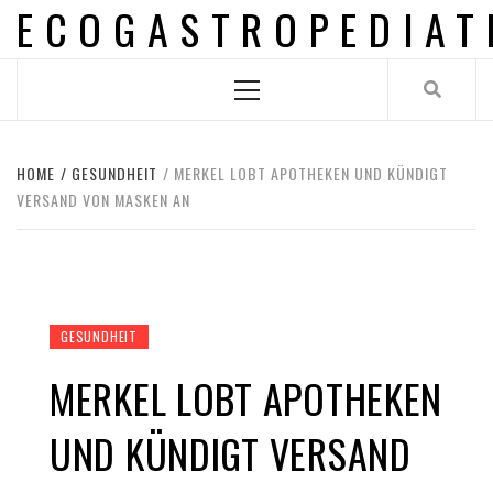
ECOGASTROPEDIAT
Skip
to
content
Primary
Menu
HOME
GESUNDHEIT
MERKEL LOBT APOTHEKEN UND KÜNDIGT
VERSAND VON MASKEN AN
GESUNDHEIT
MERKEL LOBT APOTHEKEN
UND KÜNDIGT VERSAND