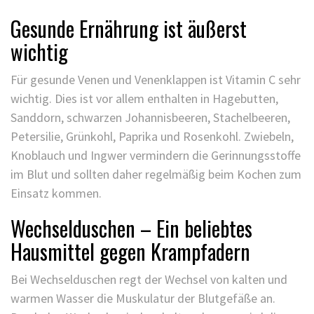
Gesunde Ernährung ist äußerst
wichtig
Für gesunde Venen und Venenklappen ist Vitamin C sehr
wichtig. Dies ist vor allem enthalten in Hagebutten,
Sanddorn, schwarzen Johannisbeeren, Stachelbeeren,
Petersilie, Grünkohl, Paprika und Rosenkohl. Zwiebeln,
Knoblauch und Ingwer vermindern die Gerinnungsstoffe
im Blut und sollten daher regelmäßig beim Kochen zum
Einsatz kommen.
Wechselduschen – Ein beliebtes
Hausmittel gegen Krampfadern
Bei Wechselduschen regt der Wechsel von kalten und
warmen Wasser die Muskulatur der Blutgefäße an.