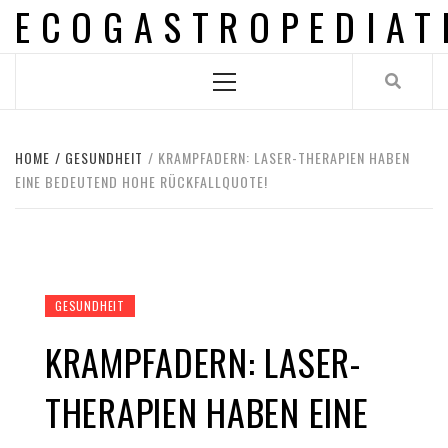
ECOGASTROPEDIAT
Skip
to
content
Primary
Menu
HOME
GESUNDHEIT
KRAMPFADERN: LASER-THERAPIEN HABEN
EINE BEDEUTEND HOHE RÜCKFALLQUOTE!
GESUNDHEIT
KRAMPFADERN: LASER-
THERAPIEN HABEN EINE