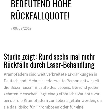
BEDEUTEND HOHE
RÜCKFALLQUOTE!
/
09/03/2019
Studie zeigt: Rund sechs mal mehr
Rückfälle durch Laser-Behandlung
Krampfadern sind weit verbreitete Erkrankungen in
Deutschland. Mehr als jede zweite Person entwickelt
die Besenreiser im Laufe des Lebens. Bei rund jedem
zehnten Menschen liegt eine gefährliche Variante vor,
bei der die Krampfadern zur Lebensgefahr werden, da
sie das Risiko für Thrombosen oder für eine