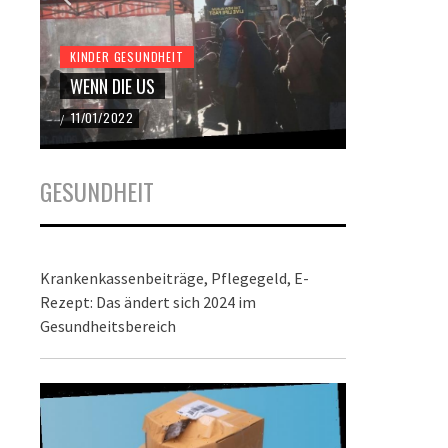
KINDER GESUNDHEIT
KINDER GES
WENN DIE US
DER BUND
11/01/2022
22/12/2021
/
/
GESUNDHEIT
Krankenkassenbeiträge, Pflegegeld, E-
Rezept: Das ändert sich 2024 im
Gesundheitsbereich