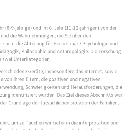
KINDER GESUNDHEIT
FINDEN SIE ES ALS KINDERARZT
NICHT FRUSTRIEREND, DASS ALLES
SO LANGE DAUERT?
 (8-9-jährige) und im 6. Jahr (11-12-jährigen) von der
25/11/2021
n und die Wahrnehmungen, die Sie über den
/
rsucht die Abteilung für Evolutionäre Psychologie und
ädagogik, Philosophie und Anthropologie. Die Forschung
in zwei Unterkategorien.
verschiedene Geräte, insbesondere das Internet, sowie
e von Ihren Eltern, die positiven und negativen
 Verwendung, Schwierigkeiten und Herausforderungen, die
zung identifiziert wurden. Das Ziel dieses Abschnitts war
r Grundlage der tatsächlichen situation der Familien,
rt, um zu Tauchen wir tiefer in die interpretation und