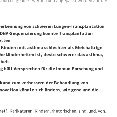
essourcen genutzt werden und angepasst werden auf der
üherkennung von schweren Lungen-Transplantation
 DNA-Sequenzierung konnte Transplantation
etten
Kindern mit asthma schlechter als Gleichaltrige
che Minderheiten ist, desto schwerer das asthma,
rbeit
ng hält Versprechen für die immun-Forschung und
g kann zum verbessern der Behandlung von
nnovation könnte sich ändern, wie gene und die
net?
,
Karikaturen
,
Kindern
,
rhetorischen
,
sind
,
und
,
von
,