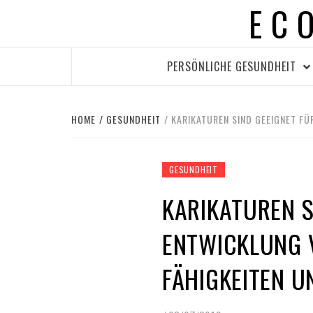
EC
Skip
to
content
PERSÖNLICHE GESUNDHEIT
HOME
GESUNDHEIT
KARIKATUREN SIND GEEIGNET FÜ
GESUNDHEIT
KARIKATUREN S
ENTWICKLUNG 
FÄHIGKEITEN U