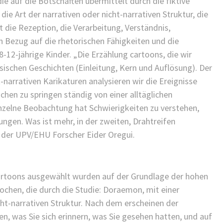
die auf die Botschaften übermittelt durch die fiktive
die Art der narrativen oder nicht-narrativen Struktur, die
t die Rezeption, die Verarbeitung, Verständnis,
n Bezug auf die rhetorischen Fähigkeiten und die
12-jährige Kinder. „Die Erzählung cartoons, die wir
ssischen Geschichten (Einleitung, Kern und Auflösung). Der
t-narrativen Karikaturen analysieren wir die Ereignisse
ichen zu springen ständig von einer alltäglichen
inzelne Beobachtung hat Schwierigkeiten zu verstehen,
ngen. Was ist mehr, in der zweiten, Drahtreifen
e der UPV/EHU Forscher Eider Oregui.
cartoons ausgewählt wurden auf der Grundlage der hohen
ochen, die durch die Studie: Doraemon, mit einer
cht-narrativen Struktur. Nach dem erscheinen der
gen, was Sie sich erinnern, was Sie gesehen hatten, und auf