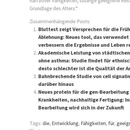
narrativer Fähigkeiten, solange geeignete R
Grundlage des Alters.“
Zusammenhängende Posts:
Bluttest zeigt Versprechen für die Fr
Ablehnung: Neues tool, das verwendet
verbessern die Ergebnisse und Leben r
Akademische Leistung von städtischen 
ohne asthma: Studie findet für ethnis
desto schlechter ist die Qualität der A
Bahnbrechende Studie von cell signali
darüber hinaus
Neues protein für die gen-Bearbeitun
Krankheiten, nachhaltige Fertigung: I
Bearbeitung wird sich in der Zukunft
Tags:
die
,
Entwicklung
,
Fähigkeiten
,
für
,
geeig