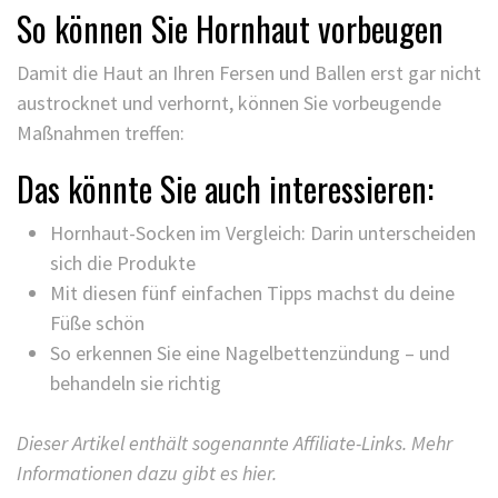
So können Sie Hornhaut vorbeugen
Damit die Haut an Ihren Fersen und Ballen erst gar nicht
austrocknet und verhornt, können Sie vorbeugende
Maßnahmen treffen:
Das könnte Sie auch interessieren:
Hornhaut-Socken im Vergleich: Darin unterscheiden
sich die Produkte
Mit diesen fünf einfachen Tipps machst du deine
Füße schön
So erkennen Sie eine Nagelbettenzündung – und
behandeln sie richtig
Dieser Artikel enthält sogenannte Affiliate-Links. Mehr
Informationen dazu gibt es hier.