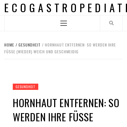
ECOGASTROPEDIAT
Skip
to
content
Primary
Menu
HOME
GESUNDHEIT
HORNHAUT ENTFERNEN: SO WERDEN IHRE
FÜSSE (WIEDER) WEICH UND GESCHMEIDIG
GESUNDHEIT
HORNHAUT ENTFERNEN: SO
WERDEN IHRE FÜSSE (