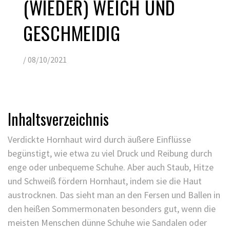
WIEDER) WEICH UND G
ESCHMEIDIG
/
08/10/2021
Inhaltsverzeichnis
Verdickte Hornhaut wird durch äußere Einflüsse
begünstigt, wie etwa zu viel Druck und Reibung durch
enge oder unbequeme Schuhe. Aber auch Staub, Hitze
und Schweiß fördern Hornhaut, indem sie die Haut
austrocknen. Das sieht man an den Fersen und Ballen in
den heißen Sommermonaten besonders gut, wenn die
meisten Menschen dünne Schuhe wie Sandalen oder