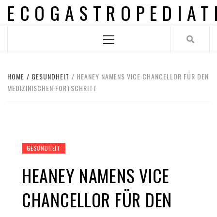
ECOGASTROPEDIAT
Skip
to
content
Primary
Menu
HOME
GESUNDHEIT
HEANEY NAMENS VICE CHANCELLOR FÜR DEN
MEDIZINISCHEN FORTSCHRITT
GESUNDHEIT
HEANEY NAMENS VICE
CHANCELLOR FÜR DEN