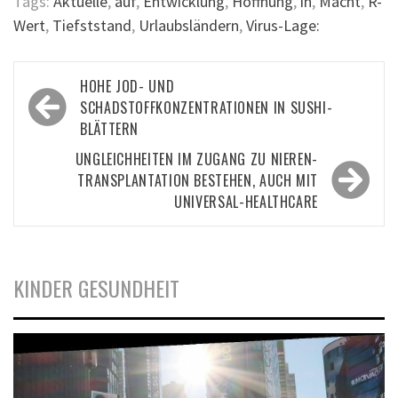
Tags:
Aktuelle
,
auf
,
Entwicklung
,
Hoffnung
,
in
,
Macht
,
R-
Wert
,
Tiefststand
,
Urlaubsländern
,
Virus-Lage:
Beitragsnavigation
HOHE JOD- UND
SCHADSTOFFKONZENTRATIONEN IN SUSHI-
BLÄTTERN
UNGLEICHHEITEN IM ZUGANG ZU NIEREN-
TRANSPLANTATION BESTEHEN, AUCH MIT
UNIVERSAL-HEALTHCARE
KINDER GESUNDHEIT