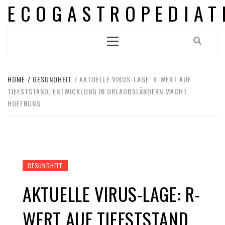
ECOGASTROPEDIAT
Skip
to
content
Primary
Menu
HOME
GESUNDHEIT
AKTUELLE VIRUS-LAGE: R-WERT AUF
TIEFSTSTAND, ENTWICKLUNG IN URLAUBSLÄNDERN MACHT
HOFFNUNG
GESUNDHEIT
AKTUELLE VIRUS-LAGE: R-
WERT AUF TIEFSTSTAND,