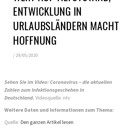
ENTWICKLUNG IN
URLAUBSLÄNDERN MACHT
HOFFNUNG
/
29/05/2020
Sehen Sie im Video: Coronavirus – die aktuellen
Zahlen zum Infektionsgeschehen in
Deutschland.
Videoquelle: ntv
Weitere Daten und
Informationen
zum Thema:
Quelle:
Den ganzen Artikel lesen